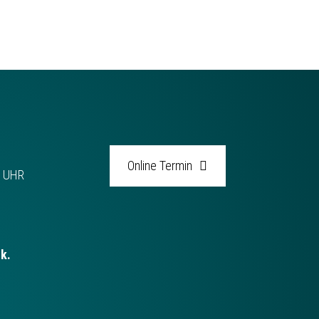
Online Termin
0 UHR
ck.